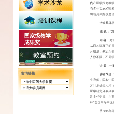
内在医学探究教
有多年实施经验
将就具体案例邀
活动具体
主
题：
“
内
容：
对
从而构建真正的
分组成，依次为
人数不限，不同
讲
者：
中
友情链接
讲者简介
生导师，国家中
才计划拔尖人才
医学研究分会副
副主任委员。主
杯”全国高等中
从
2015