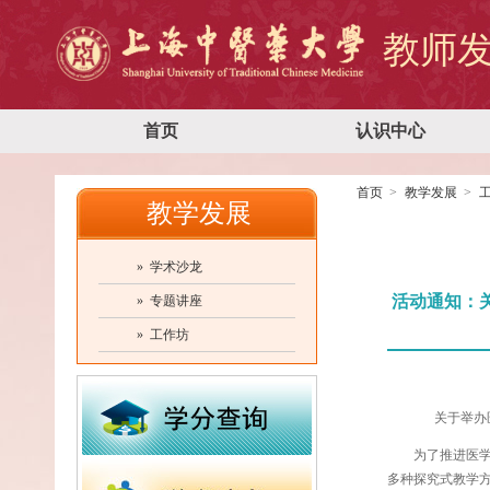
教师
首页
认识中心
首页
教学发展
教学发展
» 学术沙龙
活动通知：
» 专题讲座
» 工作坊
关于举办
为了
推进医
多种探究式教学方