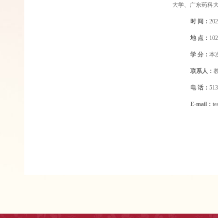
大学、广东药科
时
间：
20
地
点：
10
学
分：
本
联系人：
电
话：
51
E-mail：
t