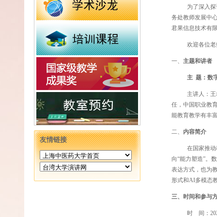
为了深入探
务处教师发展中
君果信息技术有
欢迎各位老
一、
主题和
讲者
主
题：数
主讲人：
王
任，中国职业教
能教育教学有丰
二、
内容
简介
友情链接
在国家推动
向“能力塑造”。
表达方式，也为
形式和AI多模态
三、时间和
参与
时
间：
20